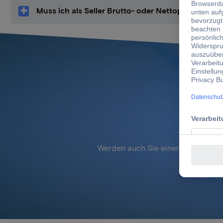
Muss ich als Seller Brutto- oder Nettopreise hoc
Werden auch Sie einer unserer veri