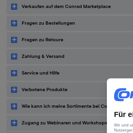
Verkaufen auf dem Conrad Marketplace
Fragen zu Bestellungen
Fragen zu Retoure
Zahlung & Versand
Service und Hilfe
Verbotene Produkte
Wie kann ich meine Sortimente bei Conrad listen
Zugang zu Webinaren und Workshops