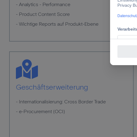
- Analytics - Performance
- Product Content Score
- Wichtige Reports auf Produkt-Ebene
Geschäftserweiterung
- Internationalisierung: Cross Border Trade
- e-Procurement (OCI)