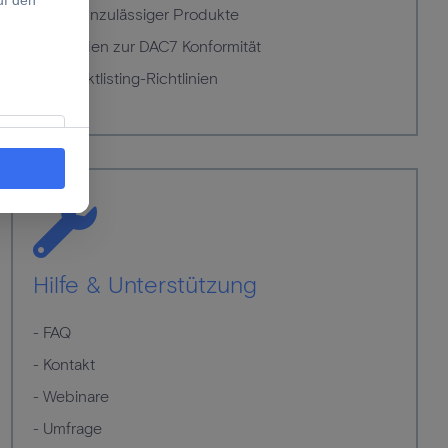
- Liste unzulässiger Produkte
- Leitfaden zur DAC7 Konformität
- Produktlisting-Richtlinien
Hilfe & Unterstützung
- FAQ
- Kontakt
- Webinare
- Umfrage