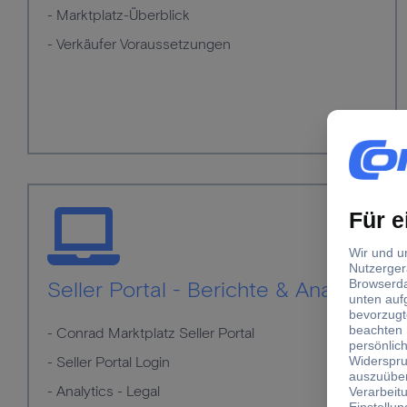
- Marktplatz-Überblick
- Verkäufer Voraussetzungen
Seller Portal - Berichte & Analytik
- Conrad Marktplatz Seller Portal
- Seller Portal Login
- Analytics - Legal