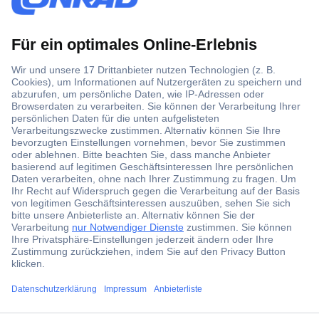
Zahlungen & Gebühren
Seller Portal - Berichte & Analytik
Conrad Marktplatz Seller Portal
Seller Portal Login
Analytics - Legal
Analytics - Performance
Product Content Score
Wichtige Reports auf Produkt-Ebene
Marketing & Werbung
Recht & Compliance
Geschäftserweiterung
Partnerinfo / Updates
Hilfe & Unterstützung