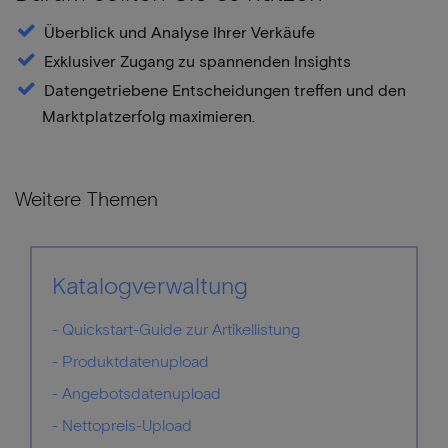
Überblick und Analyse Ihrer Verkäufe
Exklusiver Zugang zu spannenden Insights
Datengetriebene Entscheidungen treffen und den
Marktplatzerfolg maximieren.
SEO-Hidden-Text:
Hier steht dein suchrelevanter unsichtbarer Text
Weitere Themen
Katalogverwaltung
- Quickstart-Guide zur Artikellistung
- Produktdatenupload
- Angebotsdatenupload
- Nettopreis-Upload