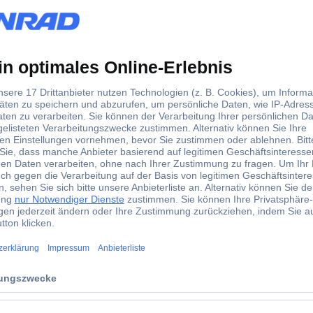
ckels mit Lasche in den Kartonkorpus über der
r angebracht ist, der zum Öffnen des Kartons entfernt
obliegenheit gemäß § 377 HGB muss es einem
 nehmen, um sie auf Vollständigkeit und offensichtliche
zum Ausschluss des Rücktrittsrechts, würden sich für
etzlichen Mängelrechte regelmäßig gegenseitig
urch die Rücktrittsrechts-Richtlinie gerade zusätzliche
kt werden.
b.
genannten Produktgruppen nur dann von der
eladen wurden oder bei ihnen eine Schutzhülle /
digt wurde. Artikel aus diesen Produktgruppen sind also