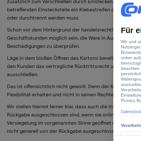
zusätzlich zum Verschließen durch Einstecken des Pappde
betreffenden Einsteckstelle ein Klebestreifen oder Sticke
oder durchtrennt werden muss.
Schon vor dem Hintergrund der handelsrechtlichen Rüge
Geschäftskunden möglich sein, die Ware in Augenschein zu
Beschädigungen zu überprüfen.
Läge in dem bloßen Öffnen des Kartons bereits ein Grund 
den Kunden das vertragliche Rücktrittsrecht und die ges
ausschließen.
Das ist offensichtlich nicht gewollt. Denn der Kunde soll d
Flexibilität erhalten und nicht in seinen Rechten beschrän
Wir stellen hiermit ferner klar, dass auch die in
Ziffer 6. lit. 
Rückgabe ausgeschlossen sind, wenn sie online herunterg
Versiegelung im vorgenannten Sinne geöffnet oder beschä
nicht generell von der Rückgabe ausgeschlossen.