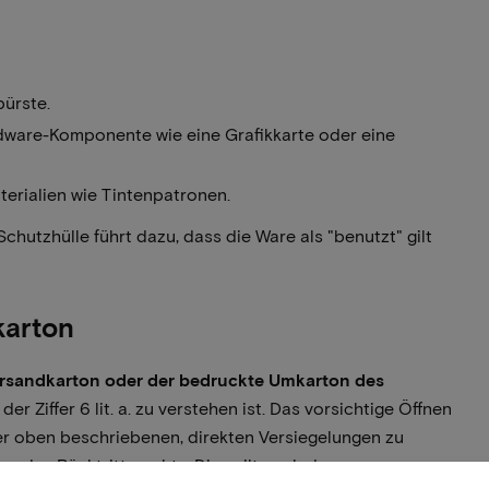
bürste.
ardware-Komponente wie eine Grafikkarte oder eine
erialien wie Tintenpatronen.
hutzhülle führt dazu, dass die Ware als "benutzt" gilt
karton
ersandkarton oder der bedruckte Umkarton des
der Ziffer 6 lit. a. zu verstehen ist. Das vorsichtige Öffnen
er oben beschriebenen, direkten Versiegelungen zu
s des Rücktrittsrechts. Dies gilt auch dann, wenn