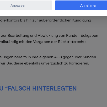
er Rücktrittsrechts-Richtlinie Ihre vertragliche Pflicht
der Marketplace-AGB ist. Die Nichteinhaltung dieser
rseits gegenüber der Conrad Electronic SE dar, die zu
lerkontos bis hin zur außerordentlichen Kündigung
sse zur Bearbeitung und Abwicklung von Kundenrückgaben
ollständig mit den Vorgaben der Rücktrittsrechts-
egelungen bereits in Ihre eigenen AGB gegenüber Kunden
 Sie, diese ebenfalls unverzüglich zu korrigieren.
ZU “FALSCH HINTERLEGTEN