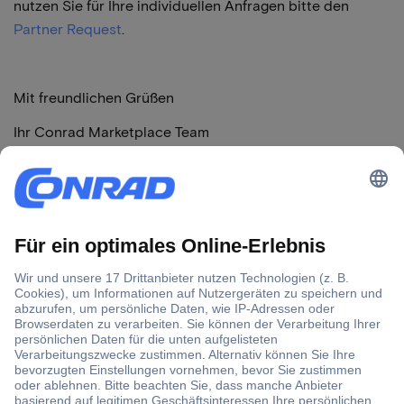
nutzen Sie für Ihre individuellen Anfragen bitte den
Partner Request
.
Mit freundlichen Grüßen
Ihr Conrad Marketplace Team
Themen
Start
Verkauf auf der Plattform
Zahlungen & Gebühren
Seller Portal - Berichte & Analytik
Marketing & Werbung
Recht & Compliance
Geschäftserweiterung
Partnerinfo / Updates