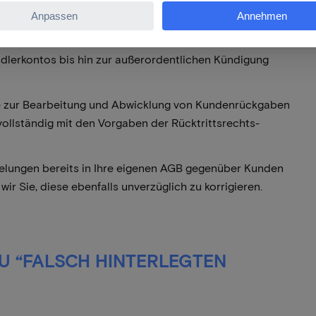
er Rücktrittsrechts-Richtlinie Ihre vertragliche Pflicht
der Marketplace-AGB ist. Die Nichteinhaltung dieser
rseits gegenüber der Conrad Electronic SE dar, die zu
lerkontos bis hin zur außerordentlichen Kündigung
sse zur Bearbeitung und Abwicklung von Kundenrückgaben
ollständig mit den Vorgaben der Rücktrittsrechts-
egelungen bereits in Ihre eigenen AGB gegenüber Kunden
 Sie, diese ebenfalls unverzüglich zu korrigieren.
ZU “FALSCH HINTERLEGTEN