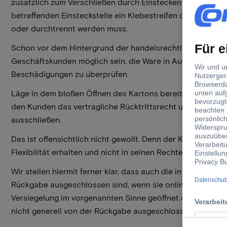
zusätzlich zum Verschließen durch Einstecken des Pappde
betreffenden Einsteckstelle ein Klebestreifen oder Sticke
oder durchtrennt werden muss.
Schon vor dem Hintergrund der handelsrechtlichen Rüge
Geschäftskunden möglich sein, die Ware in Augenschein zu
Beschädigungen zu überprüfen.
Läge in dem bloßen Öffnen des Kartons bereits ein Grund 
den Kunden das vertragliche Rücktrittsrecht und die ges
ausschließen.
Das ist offensichtlich nicht gewollt. Denn der Kunde soll d
Flexibilität erhalten und nicht in seinen Rechten beschrän
Wir stellen hiermit ferner klar, dass auch die in
Ziffer 6. lit. 
Rückgabe ausgeschlossen sind, wenn sie online herunterg
Versiegelung im vorgenannten Sinne geöffnet oder beschä
nicht generell von der Rückgabe ausgeschlossen.