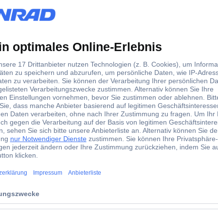
ckels mit Lasche in den Kartonkorpus über der
r angebracht ist, der zum Öffnen des Kartons entfernt
obliegenheit gemäß § 377 HGB muss es einem
 nehmen, um sie auf Vollständigkeit und offensichtliche
zum Ausschluss des Rücktrittsrechts, würden sich für
etzlichen Mängelrechte regelmäßig gegenseitig
urch die Rücktrittsrechts-Richtlinie gerade zusätzliche
kt werden.
b.
genannten Produktgruppen nur dann von der
eladen wurden oder bei ihnen eine Schutzhülle /
digt wurde. Artikel aus diesen Produktgruppen sind also