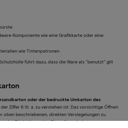
bürste.
ardware-Komponente wie eine Grafikkarte oder eine
erialien wie Tintenpatronen.
hutzhülle führt dazu, dass die Ware als "benutzt" gilt
karton
ersandkarton oder der bedruckte Umkarton des
der Ziffer 6 lit. a. zu verstehen ist. Das vorsichtige Öffnen
er oben beschriebenen, direkten Versiegelungen zu
s des Rücktrittsrechts. Dies gilt auch dann, wenn